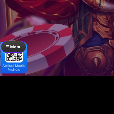
☰ Menu